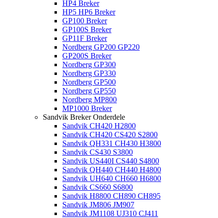
HP4 Breker
HP5 HP6 Breker
GP100 Breker
GP100S Breker
GP11F Breker
Nordberg GP200 GP220
GP200S Breker
Nordberg GP300
Nordberg GP330
Nordberg GP500
Nordberg GP550
Nordberg MP800
MP1000 Breker
Sandvik Breker Onderdele
Sandvik CH420 H2800
Sandvik CH420 CS420 S2800
Sandvik QH331 CH430 H3800
Sandvik CS430 S3800
Sandvik US440I CS440 S4800
Sandvik QH440 CH440 H4800
Sandvik UH640 CH660 H6800
Sandvik CS660 S6800
Sandvik H8800 CH890 CH895
Sandvik JM806 JM907
Sandvik JM1108 UJ310 CJ411