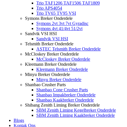
Trio TAF1206 TAF1506 TAF1809
Trio APS4054
Trio TV65 TV95 VSI
Symons Breker Onderdele
Symons 2vt 3vt 7vt Gyradisc
Symons 4vt 41/4vt 51/2vt
Sandvik VSI HSI
Sandvik VSI HSI
Telsmith Breker Onderdele
ASTEC Telsmith Breker Onderdele
McCloskey Breker Onderdele
McCloskey Breker Onderdele
Kleemann Breker Onderdele
Kleemann Breker Onderdele
Minyu Breker Onderdele
Minyu Breker Onderdele
Shanbao Crusher Parts
Shanbao Cone Crusher Parts
Shanbao Impakbreker Onderdele
Shanbao Kaakbreker Onderdele
Shibang Zenith Liming Breker Onderdele
SBM Zenith Liming Kegelbreker Onderdele
SBM Zenith Liming Kaakbreker Onderdele
Blogs
Kontak Ons