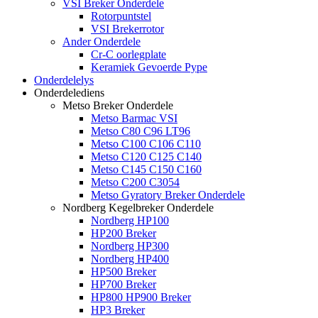
VSI Breker Onderdele
Rotorpuntstel
VSI Brekerrotor
Ander Onderdele
Cr-C oorlegplate
Keramiek Gevoerde Pype
Onderdelelys
Onderdelediens
Metso Breker Onderdele
Metso Barmac VSI
Metso C80 C96 LT96
Metso C100 C106 C110
Metso C120 C125 C140
Metso C145 C150 C160
Metso C200 C3054
Metso Gyratory Breker Onderdele
Nordberg Kegelbreker Onderdele
Nordberg HP100
HP200 Breker
Nordberg HP300
Nordberg HP400
HP500 Breker
HP700 Breker
HP800 HP900 Breker
HP3 Breker