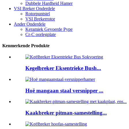
Dubbele Hardheid Hamer
VSI Breker Onderdele
Rotorpuntstel
VSI Brekerrotor
Ander Onderdele
Keramiek Gevoerde Pype
Cr-C oorlegplate
Kenmerkende Produkte
Kegelbreker Eksentrieke Bush...
Hoë mangaan staal versnipper ...
Kaakbreker pitman-samestelling...