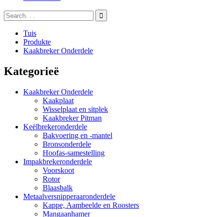
Tuis
Produkte
Kaakbreker Onderdele
Kategorieë
Kaakbreker Onderdele
Kaakplaat
Wisselplaat en sitplek
Kaakbreker Pitman
Keëlbrekeronderdele
Bakvoering en -mantel
Bronsonderdele
Hoofas-samestelling
Impakbrekeronderdele
Voorskoot
Rotor
Blaasbalk
Metaalversnipperaaronderdele
Kappe, Aambeelde en Roosters
Mangaanhamer