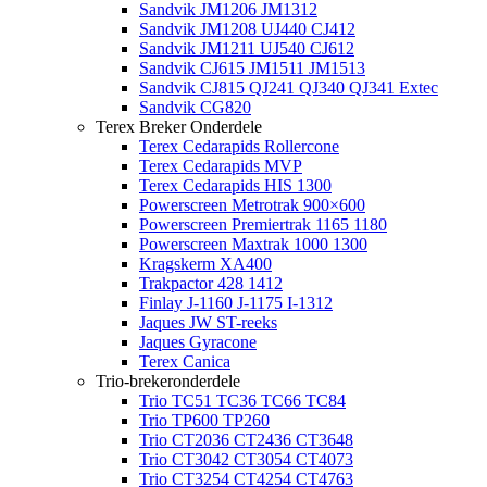
Sandvik JM1206 JM1312
Sandvik JM1208 UJ440 CJ412
Sandvik JM1211 UJ540 CJ612
Sandvik CJ615 JM1511 JM1513
Sandvik CJ815 QJ241 QJ340 QJ341 Extec
Sandvik CG820
Terex Breker Onderdele
Terex Cedarapids Rollercone
Terex Cedarapids MVP
Terex Cedarapids HIS 1300
Powerscreen Metrotrak 900×600
Powerscreen Premiertrak 1165 1180
Powerscreen Maxtrak 1000 1300
Kragskerm XA400
Trakpactor 428 1412
Finlay J-1160 J-1175 I-1312
Jaques JW ST-reeks
Jaques Gyracone
Terex Canica
Trio-brekeronderdele
Trio TC51 TC36 TC66 TC84
Trio TP600 TP260
Trio CT2036 CT2436 CT3648
Trio CT3042 CT3054 CT4073
Trio CT3254 CT4254 CT4763