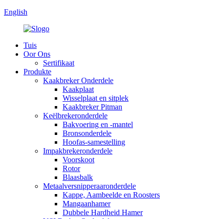
English
Tuis
Oor Ons
Sertifikaat
Produkte
Kaakbreker Onderdele
Kaakplaat
Wisselplaat en sitplek
Kaakbreker Pitman
Keëlbrekeronderdele
Bakvoering en -mantel
Bronsonderdele
Hoofas-samestelling
Impakbrekeronderdele
Voorskoot
Rotor
Blaasbalk
Metaalversnipperaaronderdele
Kappe, Aambeelde en Roosters
Mangaanhamer
Dubbele Hardheid Hamer