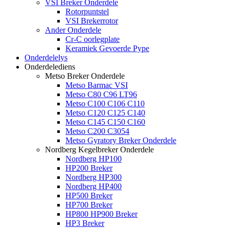
VSI Breker Onderdele
Rotorpuntstel
VSI Brekerrotor
Ander Onderdele
Cr-C oorlegplate
Keramiek Gevoerde Pype
Onderdelelys
Onderdelediens
Metso Breker Onderdele
Metso Barmac VSI
Metso C80 C96 LT96
Metso C100 C106 C110
Metso C120 C125 C140
Metso C145 C150 C160
Metso C200 C3054
Metso Gyratory Breker Onderdele
Nordberg Kegelbreker Onderdele
Nordberg HP100
HP200 Breker
Nordberg HP300
Nordberg HP400
HP500 Breker
HP700 Breker
HP800 HP900 Breker
HP3 Breker