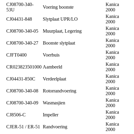
CJ08700-340-
Kanica
Voering boonste
53U
2000
Kanica
CJ04431-848
Slytplaat UPR/LO
2000
Kanica
CJ08700-340-05
Muurplaat, Legering
2000
Kanica
CJ08700-340-27
Boonste slytplaat
2000
Kanica
CJFT0400
Voerbuis
2000
Kanica
CR023823501000
Aambeeld
2000
Kanica
CJ04431-850C
Verdeelplaat
2000
Kanica
CJ08700-340-08
Rotorrandvoering
2000
Kanica
CJ08700-340-09
Wasmasjien
2000
Kanica
CJ8506-C
Impeller
2000
Kanica
CJER-51 / ER-51
Randvoering
2000