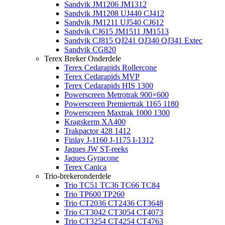
Sandvik JM1206 JM1312
Sandvik JM1208 UJ440 CJ412
Sandvik JM1211 UJ540 CJ612
Sandvik CJ615 JM1511 JM1513
Sandvik CJ815 QJ241 QJ340 QJ341 Extec
Sandvik CG820
Terex Breker Onderdele
Terex Cedarapids Rollercone
Terex Cedarapids MVP
Terex Cedarapids HIS 1300
Powerscreen Metrotrak 900×600
Powerscreen Premiertrak 1165 1180
Powerscreen Maxtrak 1000 1300
Kragskerm XA400
Trakpactor 428 1412
Finlay J-1160 J-1175 I-1312
Jaques JW ST-reeks
Jaques Gyracone
Terex Canica
Trio-brekeronderdele
Trio TC51 TC36 TC66 TC84
Trio TP600 TP260
Trio CT2036 CT2436 CT3648
Trio CT3042 CT3054 CT4073
Trio CT3254 CT4254 CT4763