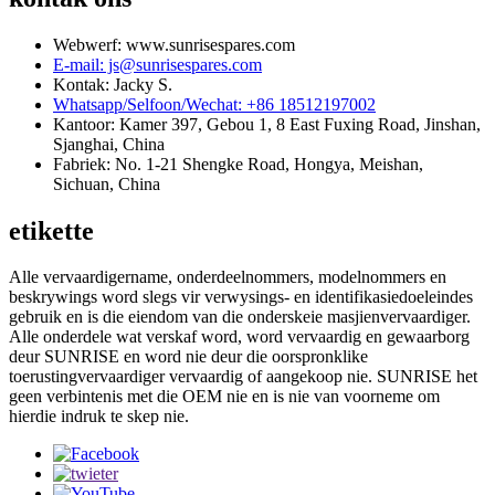
Webwerf: www.sunrisespares.com
E-mail: js@sunrisespares.com
Kontak: Jacky S.
Whatsapp/Selfoon/Wechat: +86 18512197002
Kantoor: Kamer 397, Gebou 1, 8 East Fuxing Road, Jinshan,
Sjanghai, China
Fabriek: No. 1-21 Shengke Road, Hongya, Meishan,
Sichuan, China
etikette
Alle vervaardigername, onderdeelnommers, modelnommers en
beskrywings word slegs vir verwysings- en identifikasiedoeleindes
gebruik en is die eiendom van die onderskeie masjienvervaardiger.
Alle onderdele wat verskaf word, word vervaardig en gewaarborg
deur SUNRISE en word nie deur die oorspronklike
toerustingvervaardiger vervaardig of aangekoop nie. SUNRISE het
geen verbintenis met die OEM nie en is nie van voorneme om
hierdie indruk te skep nie.