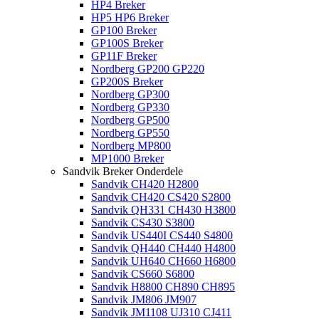
HP4 Breker
HP5 HP6 Breker
GP100 Breker
GP100S Breker
GP11F Breker
Nordberg GP200 GP220
GP200S Breker
Nordberg GP300
Nordberg GP330
Nordberg GP500
Nordberg GP550
Nordberg MP800
MP1000 Breker
Sandvik Breker Onderdele
Sandvik CH420 H2800
Sandvik CH420 CS420 S2800
Sandvik QH331 CH430 H3800
Sandvik CS430 S3800
Sandvik US440I CS440 S4800
Sandvik QH440 CH440 H4800
Sandvik UH640 CH660 H6800
Sandvik CS660 S6800
Sandvik H8800 CH890 CH895
Sandvik JM806 JM907
Sandvik JM1108 UJ310 CJ411