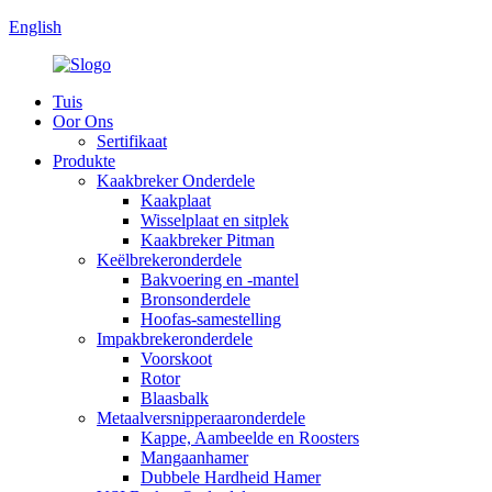
English
Tuis
Oor Ons
Sertifikaat
Produkte
Kaakbreker Onderdele
Kaakplaat
Wisselplaat en sitplek
Kaakbreker Pitman
Keëlbrekeronderdele
Bakvoering en -mantel
Bronsonderdele
Hoofas-samestelling
Impakbrekeronderdele
Voorskoot
Rotor
Blaasbalk
Metaalversnipperaaronderdele
Kappe, Aambeelde en Roosters
Mangaanhamer
Dubbele Hardheid Hamer