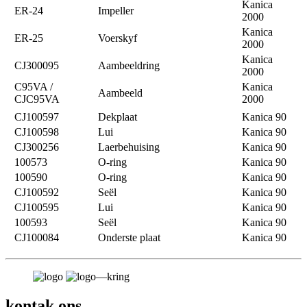
Kanica
ER-24
Impeller
2000
Kanica
ER-25
Voerskyf
2000
Kanica
CJ300095
Aambeeldring
2000
C95VA /
Kanica
Aambeeld
CJC95VA
2000
CJ100597
Dekplaat
Kanica 90
CJ100598
Lui
Kanica 90
CJ300256
Laerbehuising
Kanica 90
100573
O-ring
Kanica 90
100590
O-ring
Kanica 90
CJ100592
Seël
Kanica 90
CJ100595
Lui
Kanica 90
100593
Seël
Kanica 90
CJ100084
Onderste plaat
Kanica 90
kontak ons