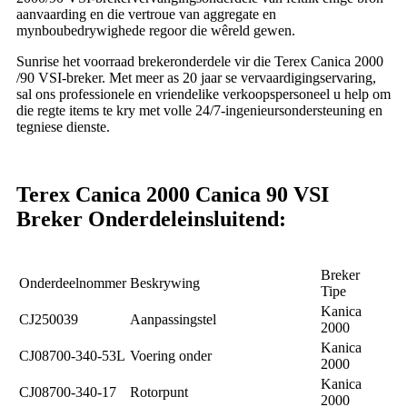
aanvaarding en die vertroue van aggregate en
mynboubedrywighede regoor die wêreld gewen.
Sunrise het voorraad brekeronderdele vir die Terex Canica 2000
/90 VSI-breker. Met meer as 20 jaar se vervaardigingservaring,
sal ons professionele en vriendelike verkoopspersoneel u help om
die regte items te kry met volle 24/7-ingenieursondersteuning en
tegniese dienste.
Terex Canica 2000 Canica 90 VSI
Breker Onderdele
insluitend:
Breker
Onderdeelnommer
Beskrywing
Tipe
Kanica
CJ250039
Aanpassingstel
2000
Kanica
CJ08700-340-53L
Voering onder
2000
Kanica
CJ08700-340-17
Rotorpunt
2000