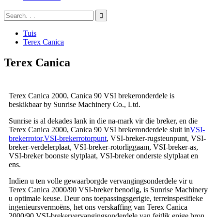
Tuis
Terex Canica
Terex Canica
Terex Canica 2000, Canica 90 VSI brekeronderdele is
beskikbaar by Sunrise Machinery Co., Ltd.
Sunrise is al dekades lank in die na-mark vir die breker, en die
Terex Canica 2000, Canica 90 VSI brekeronderdele sluit in
VSI-
brekerrotor
,
VSI-brekerrotorpunt
, VSI-breker-rugsteunpunt, VSI-
breker-verdelerplaat, VSI-breker-rotorliggaam, VSI-breker-as,
VSI-breker boonste slytplaat, VSI-breker onderste slytplaat en
ens.
Indien u ten volle gewaarborgde vervangingsonderdele vir u
Terex Canica 2000/90 VSI-breker benodig, is Sunrise Machinery
u optimale keuse. Deur ons toepassingsgerigte, terreinspesifieke
ingenieursvermoëns, het ons verskaffing van Terex Canica
2000/90 VSI-brekervervangingsonderdele van feitlik enige bron