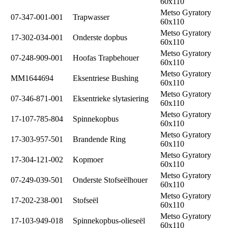
60x110
Metso Gyratory
07-347-001-001
Trapwasser
60x110
Metso Gyratory
17-302-034-001
Onderste dopbus
60x110
Metso Gyratory
07-248-909-001
Hoofas Trapbehouer
60x110
Metso Gyratory
MM1644694
Eksentriese Bushing
60x110
Metso Gyratory
07-346-871-001
Eksentrieke slytasiering
60x110
Metso Gyratory
17-107-785-804
Spinnekopbus
60x110
Metso Gyratory
17-303-957-501
Brandende Ring
60x110
Metso Gyratory
17-304-121-002
Kopmoer
60x110
Metso Gyratory
07-249-039-501
Onderste Stofseëlhouer
60x110
Metso Gyratory
17-202-238-001
Stofseël
60x110
Metso Gyratory
17-103-949-018
Spinnekopbus-olieseël
60x110