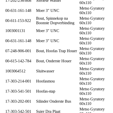
17-202-256-808
Sferiese Wasser
60x110
Metso Gyratory
00-631-161-148
Moer 3" UNC
60x110
Bout, Spinnekop na
Metso Gyratory
00-611-153-922
Boonste Dopverbinding
60x110
Metso Gyratory
1003001131
Moer 3" UNC
60x110
Metso Gyratory
00-631-161-148
Moer 3" UNC
60x110
Metso Gyratory
07-248-906-001
Bout, Hoofas Trap Houer
60x110
Metso Gyratory
00-615-142-784
Bout, Onderste Houer
60x110
Metso Gyratory
1003064512
Sluitwasser
60x110
Metso Gyratory
17-303-214-001
Hoofasmou
60x110
Metso Gyratory
17-303-541-501
Hoofas-stap
60x110
Metso Gyratory
17-303-202-001
Silinder Onderste Bus
60x110
Metso Gyratory
17-303-542-501
Suier Dra Plaat