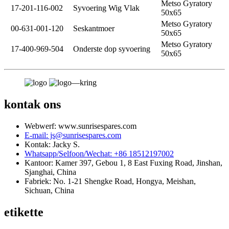
Metso Gyratory
17-201-116-002
Syvoering Wig Vlak
50x65
Metso Gyratory
00-631-001-120
Seskantmoer
50x65
Metso Gyratory
17-400-969-504
Onderste dop syvoering
50x65
kontak ons
Webwerf: www.sunrisespares.com
E-mail: js@sunrisespares.com
Kontak: Jacky S.
Whatsapp/Selfoon/Wechat: +86 18512197002
Kantoor: Kamer 397, Gebou 1, 8 East Fuxing Road, Jinshan,
Sjanghai, China
Fabriek: No. 1-21 Shengke Road, Hongya, Meishan,
Sichuan, China
etikette