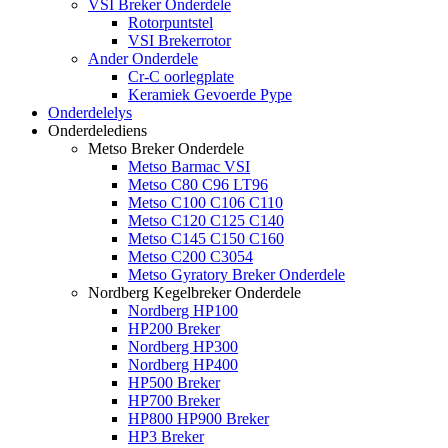
VSI Breker Onderdele
Rotorpuntstel
VSI Brekerrotor
Ander Onderdele
Cr-C oorlegplate
Keramiek Gevoerde Pype
Onderdelelys
Onderdelediens
Metso Breker Onderdele
Metso Barmac VSI
Metso C80 C96 LT96
Metso C100 C106 C110
Metso C120 C125 C140
Metso C145 C150 C160
Metso C200 C3054
Metso Gyratory Breker Onderdele
Nordberg Kegelbreker Onderdele
Nordberg HP100
HP200 Breker
Nordberg HP300
Nordberg HP400
HP500 Breker
HP700 Breker
HP800 HP900 Breker
HP3 Breker