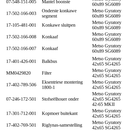
07-548-151-005
Mantel boonste
60x89 SG6089
Onderste konkawe
Metso Gyratory
17-502-166-003
segment
60x89 SG6089
Metso Gyratory
17-105-481-001
Konkawe sluitpen
60x89 SG6089
Metso Gyratory
17-502-166-008
Konkaaf
60x89 SG6089
Metso Gyratory
17-502-166-007
Konkaaf
60x89 SG6089
Metso Gyratory
17-401-426-001
Balkbus
42x65 SG4265
Metso Gyratory
MM0429820
Filter
42x65 SG4265
Eksentriese montering
Metso Gyratory
17-402-789-506
1800-1
42x65 SG4265
Metso Gyratory
07-246-172-501
Stofseëlhouer onder
42x65 SG4265
42-65 MKII
Metso Gyratory
17-301-712-001
Kopmoer buitekant
42x65 SG4265
Metso Gyratory
17-402-769-501
Riglynas-samestelling
42x65 SG4265