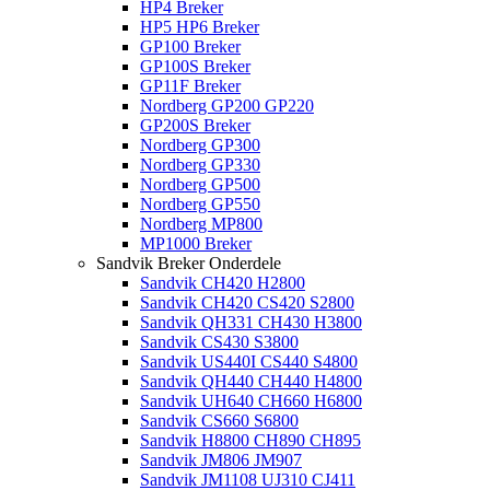
HP4 Breker
HP5 HP6 Breker
GP100 Breker
GP100S Breker
GP11F Breker
Nordberg GP200 GP220
GP200S Breker
Nordberg GP300
Nordberg GP330
Nordberg GP500
Nordberg GP550
Nordberg MP800
MP1000 Breker
Sandvik Breker Onderdele
Sandvik CH420 H2800
Sandvik CH420 CS420 S2800
Sandvik QH331 CH430 H3800
Sandvik CS430 S3800
Sandvik US440I CS440 S4800
Sandvik QH440 CH440 H4800
Sandvik UH640 CH660 H6800
Sandvik CS660 S6800
Sandvik H8800 CH890 CH895
Sandvik JM806 JM907
Sandvik JM1108 UJ310 CJ411