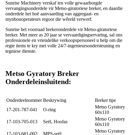
Sunrise Machinery verskaf ten volle gewaarborgde
vervangingsonderdele vir Metso-giratoriese breker, en daardie
onderdele het hoë aanvaarding van aggregaat- en
mynbouoperateurs regoor die wêreld verwerf.
Sunrise het voorraad brekeronderdele vir Metso-giratoriese
breker. Met meer as 20 jaar se vervaardigingservaring, sal ons
professionele en vriendelike verkoopspersoneel u help om die
regte items te kry met volle 24/7-ingenieursondersteuning en
tegniese dienste.
Metso Gyratory Breker
Onderdele
insluitend:
Onderdeelnommer
Beskrywing
Breker tipe
Metso Gyratory
17-201-787-041
O-ring
60x110
Metso Gyratory
17-103-705-013
Seël, Hoofas
60x110
Metso Gyratory
17-103-681-002
MPS-seël