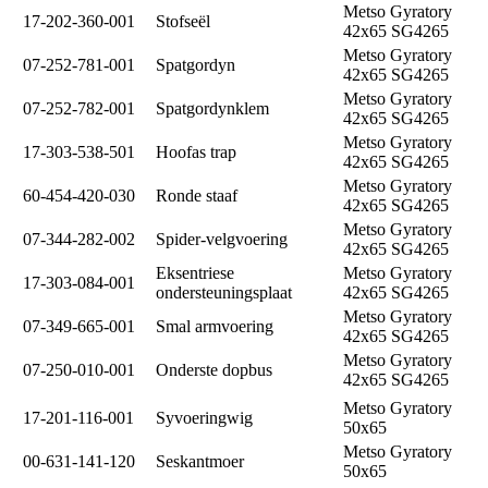
Metso Gyratory
17-202-360-001
Stofseël
42x65 SG4265
Metso Gyratory
07-252-781-001
Spatgordyn
42x65 SG4265
Metso Gyratory
07-252-782-001
Spatgordynklem
42x65 SG4265
Metso Gyratory
17-303-538-501
Hoofas trap
42x65 SG4265
Metso Gyratory
60-454-420-030
Ronde staaf
42x65 SG4265
Metso Gyratory
07-344-282-002
Spider-velgvoering
42x65 SG4265
Eksentriese
Metso Gyratory
17-303-084-001
ondersteuningsplaat
42x65 SG4265
Metso Gyratory
07-349-665-001
Smal armvoering
42x65 SG4265
Metso Gyratory
07-250-010-001
Onderste dopbus
42x65 SG4265
Metso Gyratory
17-201-116-001
Syvoeringwig
50x65
Metso Gyratory
00-631-141-120
Seskantmoer
50x65