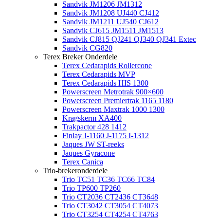
Sandvik JM1206 JM1312
Sandvik JM1208 UJ440 CJ412
Sandvik JM1211 UJ540 CJ612
Sandvik CJ615 JM1511 JM1513
Sandvik CJ815 QJ241 QJ340 QJ341 Extec
Sandvik CG820
Terex Breker Onderdele
Terex Cedarapids Rollercone
Terex Cedarapids MVP
Terex Cedarapids HIS 1300
Powerscreen Metrotrak 900×600
Powerscreen Premiertrak 1165 1180
Powerscreen Maxtrak 1000 1300
Kragskerm XA400
Trakpactor 428 1412
Finlay J-1160 J-1175 I-1312
Jaques JW ST-reeks
Jaques Gyracone
Terex Canica
Trio-brekeronderdele
Trio TC51 TC36 TC66 TC84
Trio TP600 TP260
Trio CT2036 CT2436 CT3648
Trio CT3042 CT3054 CT4073
Trio CT3254 CT4254 CT4763