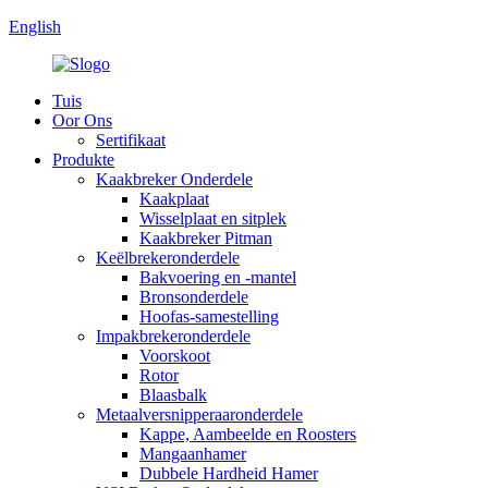
English
Tuis
Oor Ons
Sertifikaat
Produkte
Kaakbreker Onderdele
Kaakplaat
Wisselplaat en sitplek
Kaakbreker Pitman
Keëlbrekeronderdele
Bakvoering en -mantel
Bronsonderdele
Hoofas-samestelling
Impakbrekeronderdele
Voorskoot
Rotor
Blaasbalk
Metaalversnipperaaronderdele
Kappe, Aambeelde en Roosters
Mangaanhamer
Dubbele Hardheid Hamer