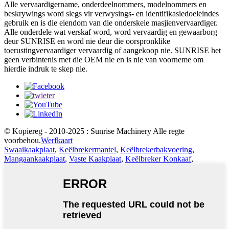
Alle vervaardigername, onderdeelnommers, modelnommers en
beskrywings word slegs vir verwysings- en identifikasiedoeleindes
gebruik en is die eiendom van die onderskeie masjienvervaardiger.
Alle onderdele wat verskaf word, word vervaardig en gewaarborg
deur SUNRISE en word nie deur die oorspronklike
toerustingvervaardiger vervaardig of aangekoop nie. SUNRISE het
geen verbintenis met die OEM nie en is nie van voorneme om
hierdie indruk te skep nie.
© Kopiereg - 2010-2025 : Sunrise Machinery Alle regte
voorbehou.
Werfkaart
Swaaikaakplaat
,
Keëlbrekermantel
,
Keëlbrekerbakvoering
,
Mangaankaakplaat
,
Vaste Kaakplaat
,
Keëlbreker Konkaaf
,