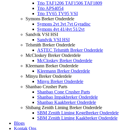
Trio TAF1206 TAF1506 TAF1809
Trio APS4054
Trio TV65 TV95 VSI
Symons Breker Onderdele
Symons 2vt 3vt 7vt Gyradisc
Symons 4vt 41/4vt 51/2vt
Sandvik VSI HSI
Sandvik VSI HSI
Telsmith Breker Onderdele
ASTEC Telsmith Breker Onderdele
McCloskey Breker Onderdele
McCloskey Breker Onderdele
Kleemann Breker Onderdele
Kleemann Breker Onderdele
Minyu Breker Onderdele
Minyu Breker Onderdele
Shanbao Crusher Parts
Shanbao Cone Crusher Parts
Shanbao Impakbreker Onderdele
Shanbao Kaakbreker Onderdele
Shibang Zenith Liming Breker Onderdele
SBM Zenith Liming Kegelbreker Onderdele
SBM Zenith Liming Kaakbreker Onderdele
Blogs
Kontak Ons