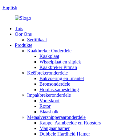
English
Tuis
Oor Ons
Sertifikaat
Produkte
Kaakbreker Onderdele
Kaakplaat
Wisselplaat en sitplek
Kaakbreker Pitman
Keëlbrekeronderdele
Bakvoering en -mantel
Bronsonderdele
Hoofas-samestelling
Impakbrekeronderdele
Voorskoot
Rotor
Blaasbalk
Metaalversnipperaaronderdele
Kappe, Aambeelde en Roosters
Mangaanhamer
Dubbele Hardheid Hamer