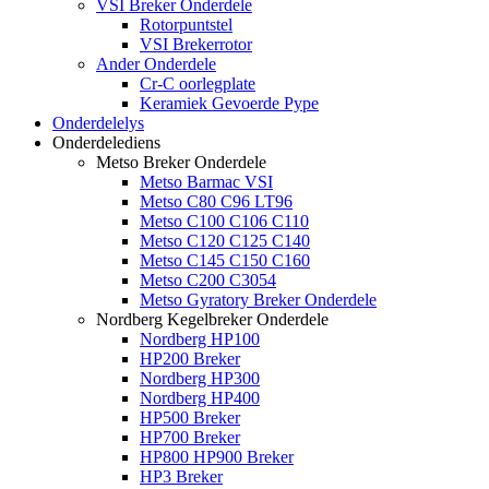
VSI Breker Onderdele
Rotorpuntstel
VSI Brekerrotor
Ander Onderdele
Cr-C oorlegplate
Keramiek Gevoerde Pype
Onderdelelys
Onderdelediens
Metso Breker Onderdele
Metso Barmac VSI
Metso C80 C96 LT96
Metso C100 C106 C110
Metso C120 C125 C140
Metso C145 C150 C160
Metso C200 C3054
Metso Gyratory Breker Onderdele
Nordberg Kegelbreker Onderdele
Nordberg HP100
HP200 Breker
Nordberg HP300
Nordberg HP400
HP500 Breker
HP700 Breker
HP800 HP900 Breker
HP3 Breker