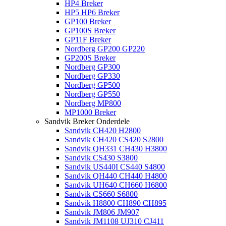
HP4 Breker
HP5 HP6 Breker
GP100 Breker
GP100S Breker
GP11F Breker
Nordberg GP200 GP220
GP200S Breker
Nordberg GP300
Nordberg GP330
Nordberg GP500
Nordberg GP550
Nordberg MP800
MP1000 Breker
Sandvik Breker Onderdele
Sandvik CH420 H2800
Sandvik CH420 CS420 S2800
Sandvik QH331 CH430 H3800
Sandvik CS430 S3800
Sandvik US440I CS440 S4800
Sandvik QH440 CH440 H4800
Sandvik UH640 CH660 H6800
Sandvik CS660 S6800
Sandvik H8800 CH890 CH895
Sandvik JM806 JM907
Sandvik JM1108 UJ310 CJ411