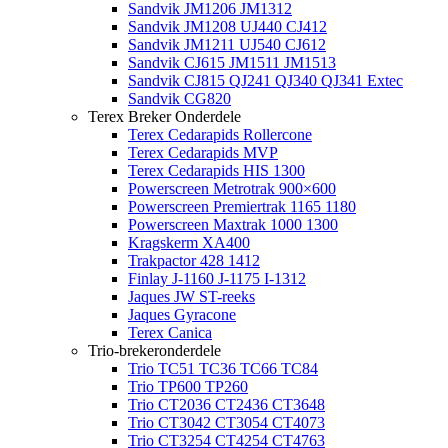
Sandvik JM1206 JM1312
Sandvik JM1208 UJ440 CJ412
Sandvik JM1211 UJ540 CJ612
Sandvik CJ615 JM1511 JM1513
Sandvik CJ815 QJ241 QJ340 QJ341 Extec
Sandvik CG820
Terex Breker Onderdele
Terex Cedarapids Rollercone
Terex Cedarapids MVP
Terex Cedarapids HIS 1300
Powerscreen Metrotrak 900×600
Powerscreen Premiertrak 1165 1180
Powerscreen Maxtrak 1000 1300
Kragskerm XA400
Trakpactor 428 1412
Finlay J-1160 J-1175 I-1312
Jaques JW ST-reeks
Jaques Gyracone
Terex Canica
Trio-brekeronderdele
Trio TC51 TC36 TC66 TC84
Trio TP600 TP260
Trio CT2036 CT2436 CT3648
Trio CT3042 CT3054 CT4073
Trio CT3254 CT4254 CT4763